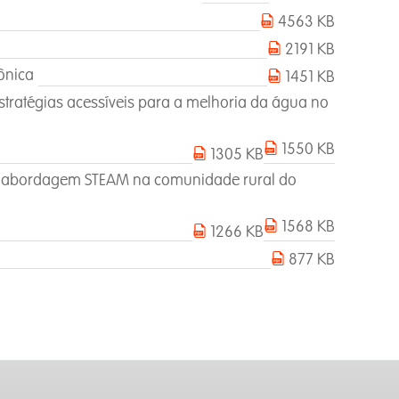
4563 KB
2191 KB
ônica
1451 KB
 estratégias acessíveis para a melhoria da água no
1550 KB
1305 KB
ma abordagem STEAM na comunidade rural do
1568 KB
1266 KB
877 KB