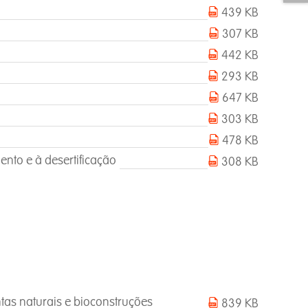
439 KB
307 KB
442 KB
293 KB
647 KB
303 KB
478 KB
ento e à desertificação
308 KB
ntas naturais e bioconstruções
839 KB