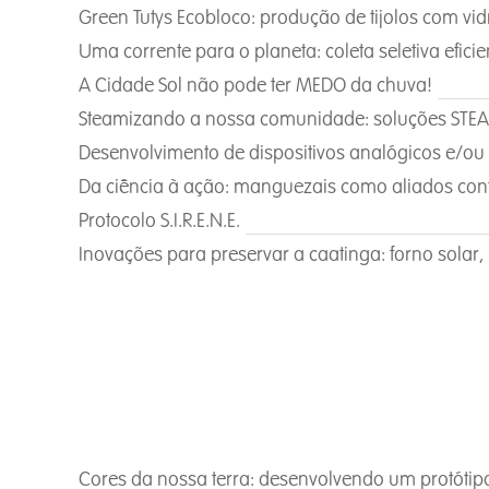
Green Tutys Ecobloco: produção de tijolos com vid
Uma corrente para o planeta: coleta seletiva efic
A Cidade Sol não pode ter MEDO da chuva!
Steamizando a nossa comunidade: soluções STEAM
Desenvolvimento de dispositivos analógicos e/ou d
Da ciência à ação: manguezais como aliados con
Protocolo S.I.R.E.N.E.
Inovações para preservar a caatinga: forno solar,
Cores da nossa terra: desenvolvendo um protótipo d